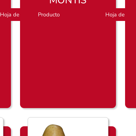
MONTIS
Hoja de productos
Producto
P
Hoja de pro
l
a
n
o