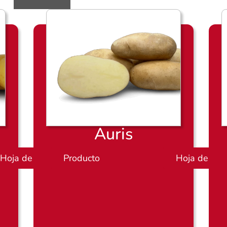
Auris
Hoja de productos
Producto
P
Hoja de pro
l
a
n
o