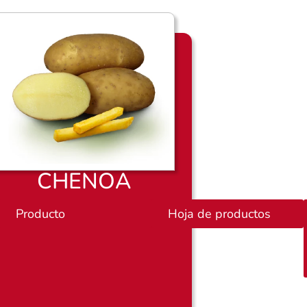
CHENOA
ductos
Producto
P
Hoja de productos
l
a
n
o