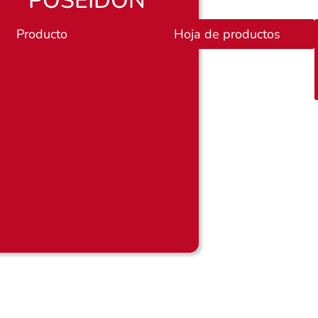
POSEIDON
ductos
Producto
P
Hoja de productos
l
a
n
o