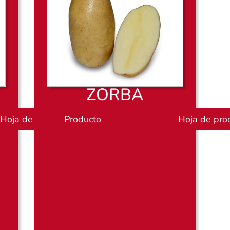
ZORBA
Hoja de productos
Producto
P
Hoja de pro
l
a
n
o